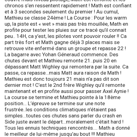
chronos s’en ressentent rapidement ! Math est confiant
et à 3 secondes seulement du premier ! Au cumul,
Mathieu se classe 24ème !
La Course :
Pour les warm
up, la piste est « wet » mais pas très mouillée, Math en
profite pour tester les pluies sur ce tracé qu’il connait
peu.. 14H, ca y’est, les pilotes vont pouvoir rouler !! Ca
part très fort et Math gagne déjà 3 places mais se
retrouve vite enfermé dans un groupe et repasse 22 !
La bagarre avec Yohan Géneraud commence. Des
chutes devant et Mathieu remonte 21..puis 20 en
dépassant Matt Wighley qui remontera par la suite. Ca
passe, ca repasse…mais Matt aura raison de Math !
Mathieu est donc toujours 21 mais n’a pas dit son
dernier mot ! C’est le 2nd frère Wighley qu’il remonte
maintenant et en profite aussi pour passer Axel Aynie !
La course se termine et Mathieu pointe à la 18ème
position… L’épreuve se termine sur une note
frustrée..les conditions climatiques n’étaient pas
simples…toutes ces chutes sans parler du crash en
Side juste avant le départ…moralement c’était hard !
Tous les ennuis techniques rencontrés…. Math a donné
le meilleur de lui-même jusqu’au bout !!! Mathieu