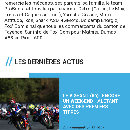
remercie les mécanos, ses parents, sa famille, le team
ProBoost et tous les partenaires :
Delko (Calian, Le Muy,
Fréjus et Cagnes sur mer), Yamaha Grasse, Moto
Attitude, Ixon, Shark, ASD, 4GMoto, Delcamp Energie,
Fox’ Com ainsi que tous les commerçants du canton de
Fayence
. Sur info de
Fox’ Com
pour
Mathieu Dumas
#83 en Pirelli 600
LES DERNIÈRES ACTUS
LE VIGEANT (86) : ENCORE
UN WEEK-END HALETANT
AVEC DES PREMIERS
TITRES
Communiqués
02.08.26