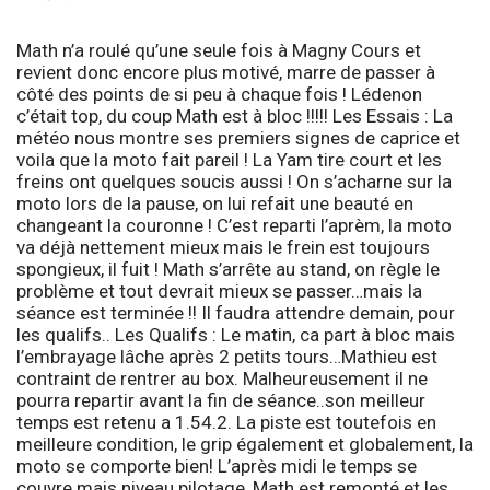
Math n’a roulé qu’une seule fois à Magny Cours et
revient donc encore plus motivé, marre de passer à
côté des points de si peu à chaque fois ! Lédenon
c’était top, du coup Math est à bloc !!!!!
Les Essais :
La
météo nous montre ses premiers signes de caprice et
voila que la moto fait pareil ! La Yam tire court et les
freins ont quelques soucis aussi ! On s’acharne sur la
moto lors de la pause, on lui refait une beauté en
changeant la couronne ! C’est reparti l’aprèm, la moto
va déjà nettement mieux mais le frein est toujours
spongieux, il fuit ! Math s’arrête au stand, on règle le
problème et tout devrait mieux se passer…mais la
séance est terminée !! Il faudra attendre demain, pour
les qualifs..
Les Qualifs :
Le matin, ca part à bloc mais
l’embrayage lâche après 2 petits tours…Mathieu est
contraint de rentrer au box. Malheureusement il ne
pourra repartir avant la fin de séance..son meilleur
temps est retenu a 1.54.2. La piste est toutefois en
meilleure condition, le grip également et globalement, la
moto se comporte bien! L’après midi le temps se
couvre mais niveau pilotage, Math est remonté et les