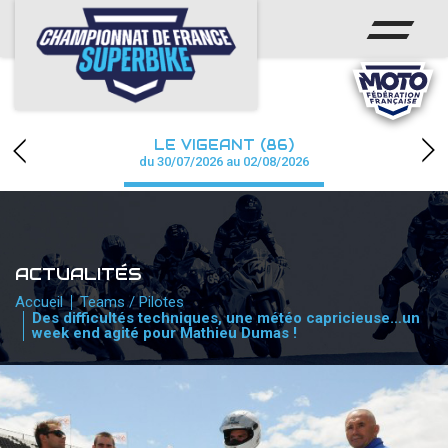
ACCUEIL
CHAMPIONNAT
ACTUS
LE VIGEANT (86)
CALENDRIER
du 30/07/2026 au 02/08/2026
RÉSULTATS
PHOTOS / WEB TV
ACTUALITÉS
PARTENAIRES
Accueil
Teams / Pilotes
Des difficultés techniques, une météo capricieuse…un
week end agité pour Mathieu Dumas !
PRESSE
PRESSE