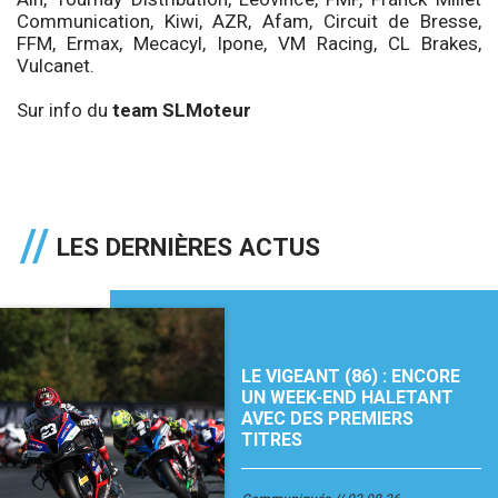
Communication, Kiwi, AZR, Afam, Circuit de Bresse,
FFM, Ermax, Mecacyl, Ipone, VM Racing, CL Brakes,
Vulcanet.
Sur info du
team SLMoteur
LES DERNIÈRES ACTUS
LE VIGEANT (86) : ENCORE
UN WEEK-END HALETANT
AVEC DES PREMIERS
TITRES