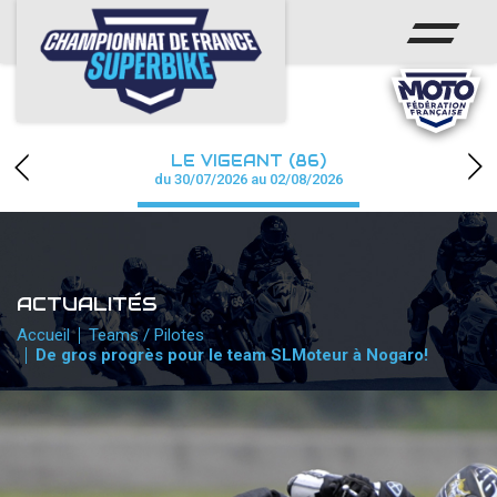
ACCUEIL
CHAMPIONNAT
ACTUS
LE VIGEANT (86)
CALENDRIER
du 30/07/2026 au 02/08/2026
RÉSULTATS
PHOTOS / WEB TV
ACTUALITÉS
PARTENAIRES
Accueil
Teams / Pilotes
De gros progrès pour le team SLMoteur à Nogaro!
PRESSE
PRESSE