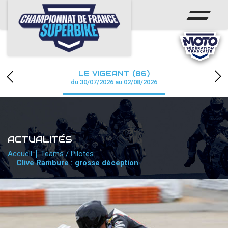
ACCUEIL
CHAMPIONNAT
ACTUS
LE VIGEANT (86)
CALENDRIER
du 30/07/2026 au 02/08/2026
RÉSULTATS
PHOTOS / WEB TV
ACTUALITÉS
PARTENAIRES
Accueil
Teams / Pilotes
Clive Rambure : grosse déception
PRESSE
PRESSE