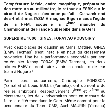
Température idéale, cadre magnifique, préparation
des moteurs au millimètre, le retour du FSBK sur le
circuit de Nogaro s’annonce parfait ! Ce week-end
des 4 et 5 mai, l’ASM Armagnac Bigorre sous l’égide
ème
de la FFM, accueille la 2
manche du
Championnat de France Superbike dans le Gers.
SUPERBIKE 1000 : GINES, FORAY AU POUVOIR ?
Avec deux places de dauphin au Mans, Mathieu GINES
(BMW Tecmas) s’est installé en haut du classement
provisoire. Une belle performance secondée par son
co-équipier Kenny FORAY (BMW Tecmas), les deux
pilotes BMW sauront faire valoir les couleurs de leur
team à Nogaro !
Parmi leurs concurrents, Christophe PONSSON
(Yamaha) et Louis BULLE (Yamaha), ont démontré de
ème
ème
réelles ambitions. Respectivement 3
et 4
au
classement, les deux adversaires sont en mesure de
faire la différence dans le Gers. Même constat pour le
pensionnaire du Team CMS, Axel MAURIN (Yamaha)