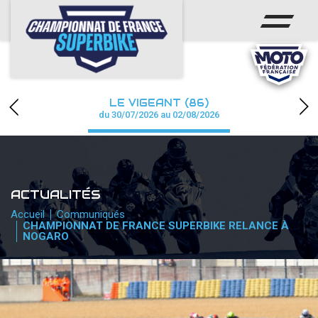
ACCUEIL
CHAMPIONNAT
ACTUS
LE VIGEANT (86)
CALENDRIER
du 30/07/2026 au 02/08/2026
RÉSULTATS
PHOTOS / WEB TV
ACTUALITÉS
PARTENAIRES
Accueil
Communiqués
CHAMPIONNAT DE FRANCE SUPERBIKE RELANCE À
NOGARO
PRESSE
PRESSE