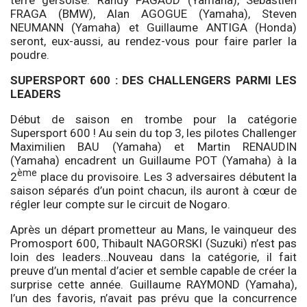
terre gersoise. Randy PAGAUD (Yamaha), Sébastien
FRAGA (BMW), Alan AGOGUE (Yamaha), Steven
NEUMANN (Yamaha) et Guillaume ANTIGA (Honda)
seront, eux-aussi, au rendez-vous pour faire parler la
poudre.
SUPERSPORT 600 : DES CHALLENGERS PARMI LES
LEADERS
Début de saison en trombe pour la catégorie
Supersport 600 ! Au sein du top 3, les pilotes Challenger
Maximilien BAU (Yamaha) et Martin RENAUDIN
(Yamaha) encadrent un Guillaume POT (Yamaha) à la
ème
2
place du provisoire. Les 3 adversaires débutent la
saison séparés d’un point chacun, ils auront à cœur de
régler leur compte sur le circuit de Nogaro.
Après un départ prometteur au Mans, le vainqueur des
Promosport 600, Thibault NAGORSKI (Suzuki) n’est pas
loin des leaders…Nouveau dans la catégorie, il fait
preuve d’un mental d’acier et semble capable de créer la
surprise cette année. Guillaume RAYMOND (Yamaha),
l’un des favoris, n’avait pas prévu que la concurrence