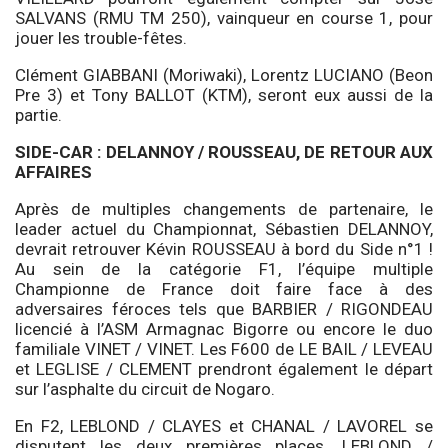
SALVANS (RMU TM 250), vainqueur en course 1, pour
jouer les trouble-fêtes.
Clément GIABBANI (Moriwaki), Lorentz LUCIANO (Beon
Pre 3) et Tony BALLOT (KTM), seront eux aussi de la
partie.
SIDE-CAR : DELANNOY / ROUSSEAU, DE RETOUR AUX
AFFAIRES
Après de multiples changements de partenaire, le
leader actuel du Championnat, Sébastien DELANNOY,
devrait retrouver Kévin ROUSSEAU à bord du Side n°1 !
Au sein de la catégorie F1, l’équipe multiple
Championne de France doit faire face à des
adversaires féroces tels que BARBIER / RIGONDEAU
licencié à l’ASM Armagnac Bigorre ou encore le duo
familiale VINET / VINET. Les F600 de LE BAIL / LEVEAU
et LEGLISE / CLEMENT prendront également le départ
sur l’asphalte du circuit de Nogaro.
En F2, LEBLOND / CLAYES et CHANAL / LAVOREL se
disputent les deux premières places. LEBLOND /