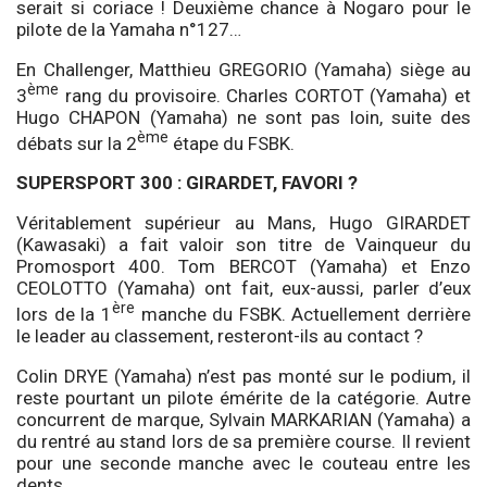
serait si coriace ! Deuxième chance à Nogaro pour le
pilote de la Yamaha n°127…
En Challenger, Matthieu GREGORIO (Yamaha) siège au
ème
3
rang du provisoire. Charles CORTOT (Yamaha) et
Hugo CHAPON (Yamaha) ne sont pas loin, suite des
ème
débats sur la 2
étape du FSBK.
SUPERSPORT 300 : GIRARDET, FAVORI ?
Véritablement supérieur au Mans, Hugo GIRARDET
(Kawasaki) a fait valoir son titre de Vainqueur du
Promosport 400. Tom BERCOT (Yamaha) et Enzo
CEOLOTTO (Yamaha) ont fait, eux-aussi, parler d’eux
ère
lors de la 1
manche du FSBK. Actuellement derrière
le leader au classement, resteront-ils au contact ?
Colin DRYE (Yamaha) n’est pas monté sur le podium, il
reste pourtant un pilote émérite de la catégorie. Autre
concurrent de marque, Sylvain MARKARIAN (Yamaha) a
du rentré au stand lors de sa première course. Il revient
pour une seconde manche avec le couteau entre les
dents.