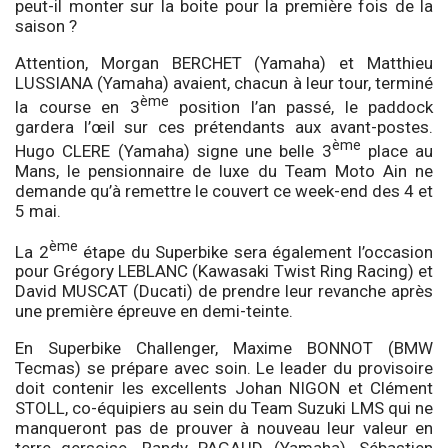
peut-il monter sur la boite pour la première fois de la
saison ?
Attention, Morgan BERCHET (Yamaha) et Matthieu
LUSSIANA (Yamaha) avaient, chacun à leur tour, terminé
ème
la course en 3
position l’an passé, le paddock
gardera l’œil sur ces prétendants aux avant-postes.
ème
Hugo CLERE (Yamaha) signe une belle 3
place au
Mans, le pensionnaire de luxe du Team Moto Ain ne
demande qu’à remettre le couvert ce week-end des 4 et
5 mai.
ème
La 2
étape du Superbike sera également l’occasion
pour Grégory LEBLANC (Kawasaki Twist Ring Racing) et
David MUSCAT (Ducati) de prendre leur revanche après
une première épreuve en demi-teinte.
En Superbike Challenger, Maxime BONNOT (BMW
Tecmas) se prépare avec soin. Le leader du provisoire
doit contenir les excellents Johan NIGON et Clément
STOLL, co-équipiers au sein du Team Suzuki LMS qui ne
manqueront pas de prouver à nouveau leur valeur en