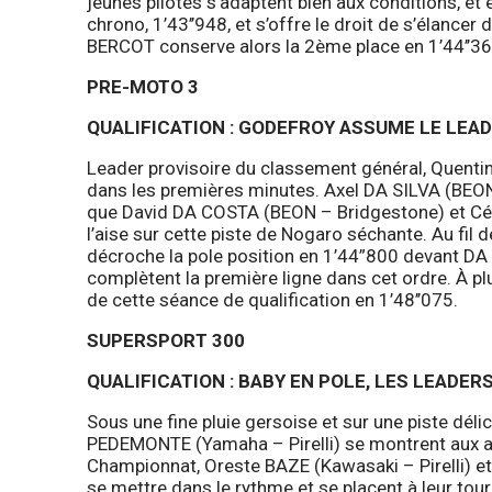
jeunes pilotes s’adaptent bien aux conditions, et
chrono, 1’43’’948, et s’offre le droit de s’élance
BERCOT conserve alors la 2ème place en 1’44’’36
PRE-MOTO 3
QUALIFICATION : GODEFROY ASSUME LE LEA
Leader provisoire du classement général, Quent
dans les premières minutes. Axel DA SILVA (BEO
que David DA COSTA (BEON – Bridgestone) et Cé
l’aise sur cette piste de Nogaro séchante. Au fi
décroche la pole position en 1’44”800 devant DA S
complètent la première ligne dans cet ordre. À 
de cette séance de qualification en 1’48’’075.
SUPERSPORT 300
QUALIFICATION : BABY EN POLE, LES LEADER
Sous une fine pluie gersoise et sur une piste délic
PEDEMONTE (Yamaha – Pirelli) se montrent aux a
Championnat, Oreste BAZE (Kawasaki – Pirelli) et
se mettre dans le rythme et se placent à leur to