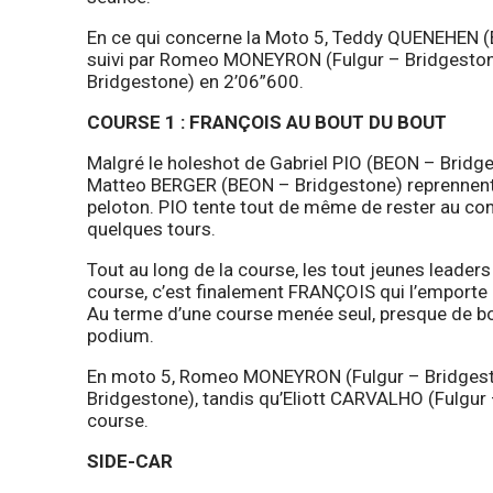
En ce qui concerne la Moto 5, Teddy QUENEHEN (E
suivi par Romeo MONEYRON (Fulgur – Bridgeston
Bridgestone) en 2’06”600.
COURSE 1 : FRANÇOIS AU BOUT DU BOUT
Malgré le holeshot de Gabriel PIO (BEON – Bridg
Matteo BERGER (BEON – Bridgestone) reprennent 
peloton. PIO tente tout de même de rester au con
quelques tours.
Tout au long de la course, les tout jeunes leaders 
course, c’est finalement FRANÇOIS qui l’emport
Au terme d’une course menée seul, presque de bo
podium.
En moto 5, Romeo MONEYRON (Fulgur – Bridgest
Bridgestone), tandis qu’Eliott CARVALHO (Fulgur –
course.
SIDE-CAR