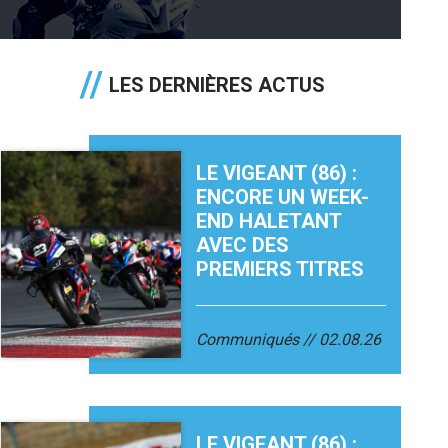
LES DERNIÈRES ACTUS
LE VIGEANT (86) :
ENCORE UN WEEK-
END HALETANT
AVEC DES
PREMIERS TITRES
Communiqués
02.08.26
LE VIGEANT (86) :