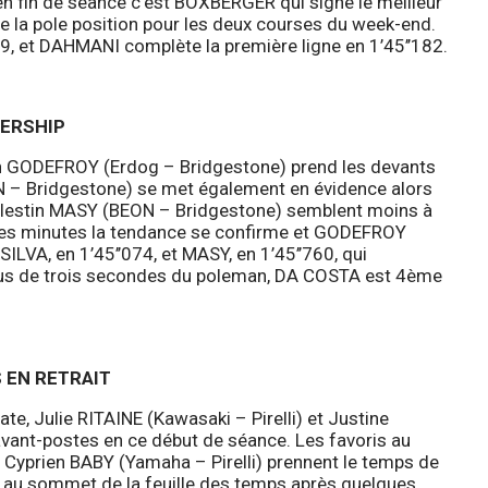
 en fin de séance c’est BOXBERGER qui signe le meilleur
r de la pole position pour les deux courses du week-end.
9, et DAHMANI complète la première ligne en 1’45’’182.
DERSHIP
in GODEFROY (Erdog – Bridgestone) prend les devants
N – Bridgestone) se met également en évidence alors
lestin MASY (BEON – Bridgestone) semblent moins à
l des minutes la tendance se confirme et GODEFROY
ILVA, en 1’45’’074, et MASY, en 1’45’’760, qui
plus de trois secondes du poleman, DA COSTA est 4ème
S EN RETRAIT
ate, Julie RITAINE (Kawasaki – Pirelli) et Justine
vant-postes en ce début de séance. Les favoris au
 Cyprien BABY (Yamaha – Pirelli) prennent le temps de
ur au sommet de la feuille des temps après quelques