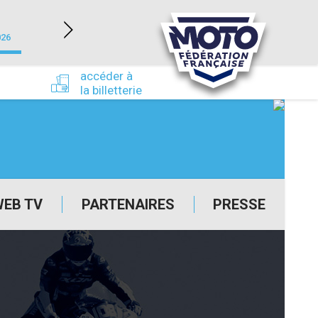
NEVERS MAGNY-COURS (58)
026
du 24/09/2026 au 27/09/2026
accéder à
la billetterie
WEB TV
PARTENAIRES
PRESSE