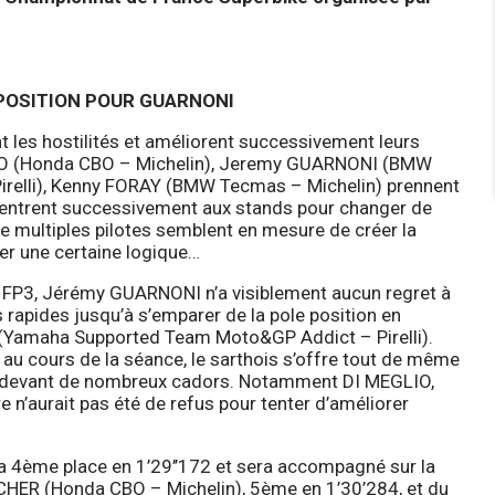
 POSITION POUR GUARNONI
nt les hostilités et améliorent successivement leurs
LIO (Honda CBO – Michelin), Jeremy GUARNONI (BMW
relli), Kenny FORAY (BMW Tecmas – Michelin) prennent
 rentrent successivement aux stands pour changer de
 de multiples pilotes semblent en mesure de créer la
uver une certaine logique…
 en FP3, Jérémy GUARNONI n’a visiblement aucun regret à
s rapides jusqu’à s’emparer de la pole position en
 (Yamaha Supported Team Moto&GP Addict – Pirelli).
au cours de la séance, le sarthois s’offre tout de même
966, devant de nombreux cadors. Notamment DI MEGLIO,
 n’aurait pas été de refus pour tenter d’améliorer
a 4ème place en 1’29’’172 et sera accompagné sur la
CHER (Honda CBO – Michelin), 5ème en 1’30’284, et du