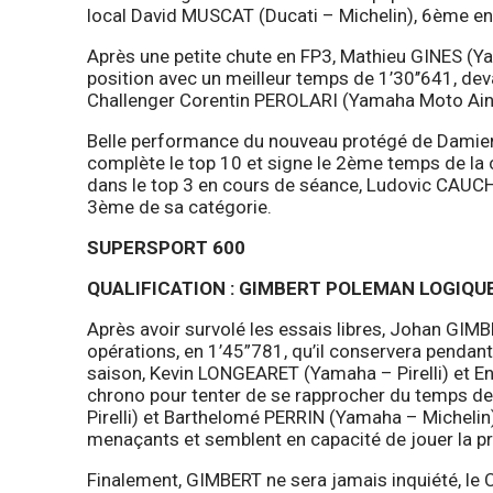
local David MUSCAT (Ducati – Michelin), 6ème en
Après une petite chute en FP3, Mathieu GINES (Ya
position avec un meilleur temps de 1’30’’641, de
Challenger Corentin PEROLARI (Yamaha Moto Ain –
Belle performance du nouveau protégé de Damien Sa
complète le top 10 et signe le 2ème temps de la 
dans le top 3 en cours de séance, Ludovic CAUCH
3ème de sa catégorie.
SUPERSPORT 600
QUALIFICATION : GIMBERT POLEMAN LOGIQU
Après avoir survolé les essais libres, Johan GIM
opérations, en 1’45”781, qu’il conservera pend
saison, Kevin LONGEARET (Yamaha – Pirelli) et En
chrono pour tenter de se rapprocher du temps 
Pirelli) et Barthelomé PERRIN (Yamaha – Michelin
menaçants et semblent en capacité de jouer la p
Finalement, GIMBERT ne sera jamais inquiété, le