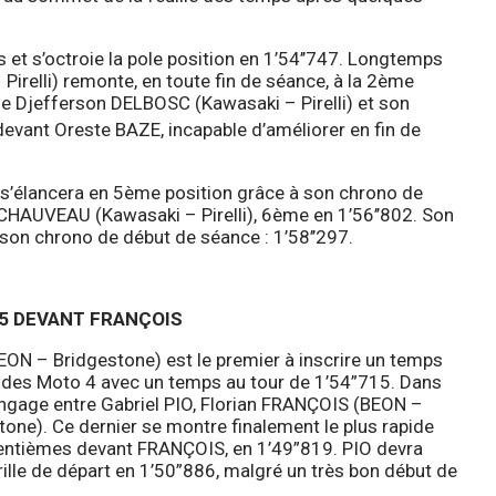
et s’octroie la pole position en 1’54’’747. Longtemps
relli) remonte, en toute fin de séance, à la 2ème
cède Djefferson DELBOSC (Kawasaki – Pirelli) et son
evant Oreste BAZE, incapable d’améliorer en fin de
s’élancera en 5ème position grâce à son chrono de
 CHAUVEAU (Kawasaki – Pirelli), 6ème en 1’56’’802. Son
son chrono de début de séance : 1’58’’297.
55 DEVANT FRANÇOIS
EON – Bridgestone) est le premier à inscrire un temps
de des Moto 4 avec un temps au tour de 1’54”715. Dans
s’engage entre Gabriel PIO, Florian FRANÇOIS (BEON –
ne). Ce dernier se montre finalement le plus rapide
centièmes devant FRANÇOIS, en 1’49”819. PIO devra
rille de départ en 1’50”886, malgré un très bon début de