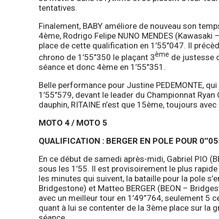
tentatives.
Finalement, BABY améliore de nouveau son temps 
4ème, Rodrigo Felipe NUNO MENDES (Kawasaki – Pi
place de cette qualification en 1’55’’047. Il pré
ème
chrono de 1’55’’350 le plaçant 3
de justesse d
séance et donc 4ème en 1’55’’351.
Belle performance pour Justine PEDEMONTE, qui 
1’55’’579, devant le leader du Championnat Ryan
dauphin, RITAINE n’est que 15ème, toujours avec 
MOTO 4 / MOTO 5
QUALIFICATION : BERGER EN POLE POUR 0’’0
En ce début de samedi après-midi, Gabriel PIO (B
sous les 1’55. Il est provisoirement le plus rapi
les minutes qui suivent, la bataille pour la pole 
Bridgestone) et Matteo BERGER (BEON – Bridgesto
avec un meilleur tour en 1’49”764, seulement 5 
quant à lui se contenter de la 3ème place sur la g
séance.