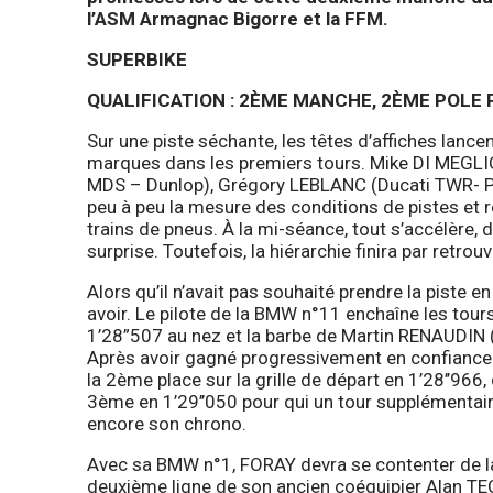
l’ASM Armagnac Bigorre et la FFM.
SUPERBIKE
QUALIFICATION : 2ÈME MANCHE, 2ÈME POLE
Sur une piste séchante, les têtes d’affiches lance
marques dans les premiers tours. Mike DI MEG
MDS – Dunlop), Grégory LEBLANC (Ducati TWR- Pi
peu à peu la mesure des conditions de pistes et
trains de pneus. À la mi-séance, tout s’accélère,
surprise. Toutefois, la hiérarchie finira par retro
Alors qu’il n’avait pas souhaité prendre la piste
avoir. Le pilote de la BMW n°11 enchaîne les tour
1’28”507 au nez et la barbe de Martin RENAUDIN
Après avoir gagné progressivement en confiance 
la 2ème place sur la grille de départ en 1’28’’
3ème en 1’29’’050 pour qui un tour supplémentaire
encore son chrono.
Avec sa BMW n°1, FORAY devra se contenter de l
deuxième ligne de son ancien coéquipier Alan TE