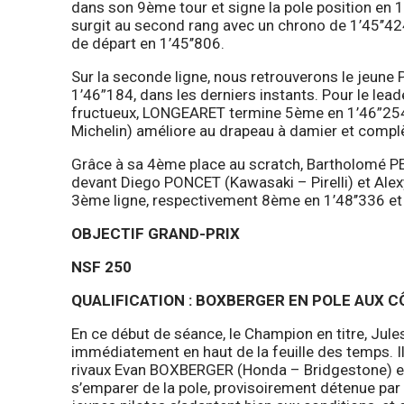
dans son 9ème tour et signe la pole position en 
surgit au second rang avec un chrono de 1’45’’424
de départ en 1’45’’806.
Sur la seconde ligne, nous retrouverons le jeune
1’46”184, dans les derniers instants. Pour le lea
fructueux, LONGEARET termine 5ème en 1’46”254
Michelin) améliore au drapeau à damier et complèt
Grâce à sa 4ème place au scratch, Bartholomé PER
devant Diego PONCET (Kawasaki – Pirelli) et Alex
3ème ligne, respectivement 8ème en 1’48’’336 et
OBJECTIF GRAND-PRIX
NSF 250
QUALIFICATION : BOXBERGER EN POLE AUX C
En ce début de séance, le Champion en titre, Ju
immédiatement en haut de la feuille des temps. Il
rivaux Evan BOXBERGER (Honda – Bridgestone) 
s’emparer de la pole, provisoirement détenue par l