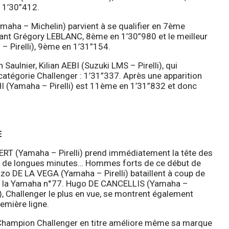
 1’30”412.
maha – Michelin) parvient à se qualifier en 7ème
vant Grégory LEBLANC, 8ème en 1’30”980 et le meilleur
 Pirelli), 9ème en 1’31”154.
ulnier, Kilian AEBI (Suzuki LMS – Pirelli), qui
catégorie Challenger : 1’31”337. Après une apparition
I (Yamaha – Pirelli) est 11ème en 1’31”832 et donc
E
BERT (Yamaha – Pirelli) prend immédiatement la tête des
ant de longues minutes… Hommes forts de ce début de
zo DE LA VEGA (Yamaha – Pirelli) bataillent à coup de
de la Yamaha n°77. Hugo DE CANCELLIS (Yamaha –
), Challenger le plus en vue, se montrent également
remière ligne.
 Champion Challenger en titre améliore même sa marque