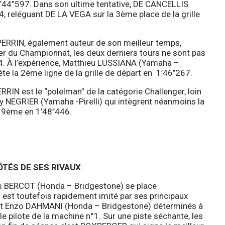
1’44”597. Dans son ultime tentative, DE CANCELLIS
, reléguant DE LA VEGA sur la 3ème place de la grille
 PERRIN, également auteur de son meilleur temps,
der du Championnat, les deux derniers tours ne sont pas
. À l’expérience, Matthieu LUSSIANA (Yamaha –
e la 2ème ligne de la grille de départ en 1’46’’267.
RIN est le “polelman” de la catégorie Challenger, loin
y NEGRIER (Yamaha -Pirelli) qui intègrent néanmoins la
 9ème en 1’48’’446.
ÔTÉS DE SES RIVAUX
les BERCOT (Honda – Bridgestone) se place
 est toutefois rapidement imité par ses principaux
et Enzo DAHMANI (Honda – Bridgestone) déterminés à
e pilote de la machine n°1. Sur une piste séchante, les