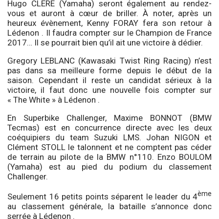
Hugo CLERE (Yamaha) seront également au rendez-
vous et auront à cœur de briller. À noter, après un
heureux évènement, Kenny FORAY fera son retour à
Lédenon . Il faudra compter sur le Champion de France
2017… Il se pourrait bien qu’il ait une victoire à dédier.
Gregory LEBLANC (Kawasaki Twist Ring Racing) n’est
pas dans sa meilleure forme depuis le début de la
saison. Cependant il reste un candidat sérieux à la
victoire, il faut donc une nouvelle fois compter sur
« The White » à Lédenon .
En Superbike Challenger, Maxime BONNOT (BMW
Tecmas) est en concurrence directe avec les deux
coéquipiers du team Suzuki LMS. Johan NIGON et
Clément STOLL le talonnent et ne comptent pas céder
de terrain au pilote de la BMW n°110. Enzo BOULOM
(Yamaha) est au pied du podium du classement
Challenger.
ème
Seulement 16 petits points séparent le leader du 4
au classement générale, la bataille s’annonce donc
serrée à Lédenon .