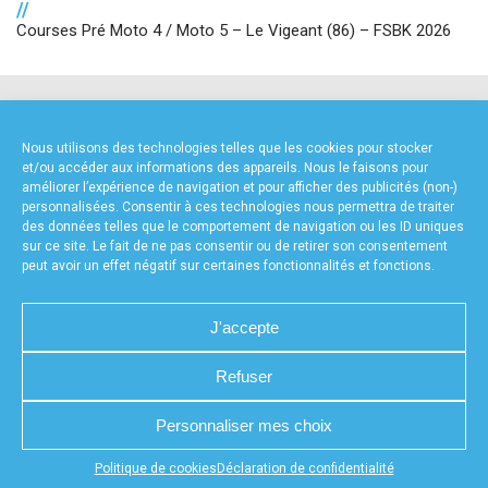
//
Courses Pré Moto 4 / Moto 5 – Le Vigeant (86) – FSBK 2026
NOS PARTENAIRES
Nous utilisons des technologies telles que les cookies pour stocker
et/ou accéder aux informations des appareils. Nous le faisons pour
améliorer l’expérience de navigation et pour afficher des publicités (non-)
personnalisées. Consentir à ces technologies nous permettra de traiter
des données telles que le comportement de navigation ou les ID uniques
sur ce site. Le fait de ne pas consentir ou de retirer son consentement
peut avoir un effet négatif sur certaines fonctionnalités et fonctions.
FOURNISSEURS TECHNIQUES
J'accepte
Refuser
CHARTE DE CONFIDENTIALITÉ
NOUS CONTACTER
Personnaliser mes choix
MENTIONS LÉGALES
RÉALISÉ PAR L’AGENCE WEB A3WEB
POLITIQUE DE COOKIES (UE)
DÉCLARATION DE CONFIDENTIALITÉ (UE)
Appuyez sur le bouton partager en bas de votre
Politique de cookies
Déclaration de confidentialité
navigateur, puis sur "Sur l'écran d'accueil" pour obtenir le