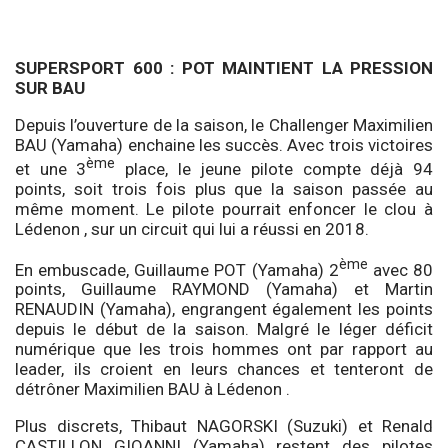
SUPERSPORT 600 : POT MAINTIENT LA PRESSION
SUR BAU
Depuis l’ouverture de la saison, le Challenger Maximilien
BAU (Yamaha) enchaine les succès. Avec trois victoires
ème
et une 3
place, le jeune pilote compte déjà 94
points, soit trois fois plus que la saison passée au
même moment. Le pilote pourrait enfoncer le clou à
Lédenon , sur un circuit qui lui a réussi en 2018.
ème
En embuscade, Guillaume POT (Yamaha) 2
avec 80
points, Guillaume RAYMOND (Yamaha) et Martin
RENAUDIN (Yamaha), engrangent également les points
depuis le début de la saison. Malgré le léger déficit
numérique que les trois hommes ont par rapport au
leader, ils croient en leurs chances et tenteront de
détrôner Maximilien BAU à Lédenon .
Plus discrets, Thibaut NAGORSKI (Suzuki) et Renald
CASTILLON GIOANNI (Yamaha) restent des pilotes