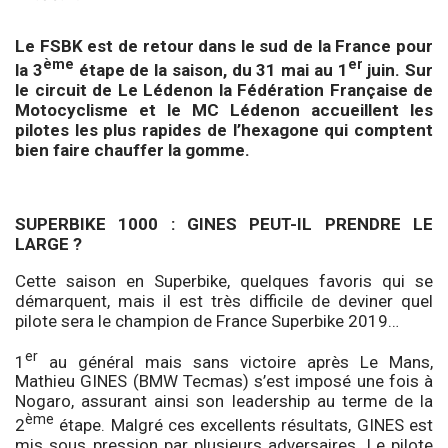
Le FSBK est de retour dans le sud de la France pour
ème
er
la 3
étape de la saison, du 31 mai au 1
juin. Sur
le circuit de Le Lédenon la Fédération Française de
Motocyclisme et le MC Lédenon accueillent les
pilotes les plus rapides de l’hexagone qui comptent
bien faire chauffer la gomme.
SUPERBIKE 1000 : GINES PEUT-IL PRENDRE LE
LARGE ?
Cette saison en Superbike, quelques favoris qui se
démarquent, mais il est très difficile de deviner quel
pilote sera le champion de France Superbike 2019…
er
1
au général mais sans victoire après Le Mans,
Mathieu GINES (BMW Tecmas) s’est imposé une fois à
Nogaro, assurant ainsi son leadership au terme de la
ème
2
étape. Malgré ces excellents résultats, GINES est
mis sous pression par plusieurs adversaires. Le pilote