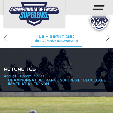
ACCUEIL
CHAMPIONNAT
ACTUS
LE VIGEANT (86)
CALENDRIER
du 30/07/2026 au 02/08/2026
RÉSULTATS
PHOTOS / WEB TV
ACTUALITÉS
PARTENAIRES
Accueil
Communiqués
CHAMPIONNAT DE FRANCE SUPERBIKE : DÉCOLLAGE
IMMÉDIAT À LEDENON
PRESSE
PRESSE