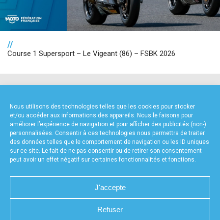
//
Course 1 Supersport – Le Vigeant (86) – FSBK 2026
NOS PARTENAIRES
Nous utilisons des technologies telles que les cookies pour stocker
et/ou accéder aux informations des appareils. Nous le faisons pour
améliorer l’expérience de navigation et pour afficher des publicités (non-)
personnalisées. Consentir à ces technologies nous permettra de traiter
des données telles que le comportement de navigation ou les ID uniques
sur ce site. Le fait de ne pas consentir ou de retirer son consentement
peut avoir un effet négatif sur certaines fonctionnalités et fonctions.
FOURNISSEURS TECHNIQUES
J'accepte
Refuser