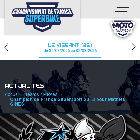
ACCUEIL
CHAMPIONNAT
ACTUS
LE VIGEANT (86)
CALENDRIER
du 30/07/2026 au 02/08/2026
RÉSULTATS
PHOTOS / WEB TV
ACTUALITÉS
PARTENAIRES
Accueil
Teams / Pilotes
Champion de France Supersport 2013 pour Mathieu
GINES
PRESSE
PRESSE