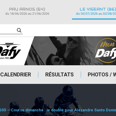
PAU ARNOS (64)
LE VIGEANT (86)
du 18/06/2026 au 21/06/2026
du 30/07/2026 au 02/08/2
CALENDRIER
RÉSULTATS
PHOTOS / 
i 600 – Course dimanche : le doublé pour Alexandre Santo Dom