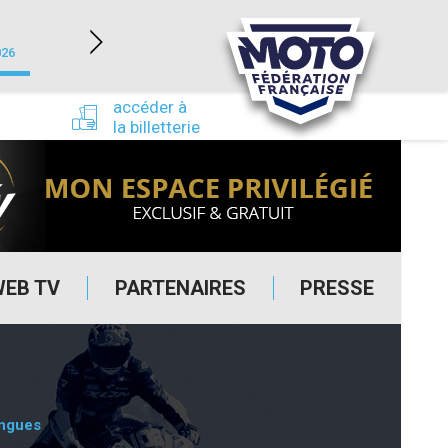
NEVERS MAGNY-COURS (58)
026
du 24/09/2026 au 27/09/2026
accéder à
la billetterie
WEB TV
PARTENAIRES
PRESSE
ingues