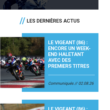
LES DERNIÈRES ACTUS
LE VIGEANT (86) :
ENCORE UN WEEK-
END HALETANT
AVEC DES
PREMIERS TITRES
Communiqués
02.08.26
LE VIGEANT (86) :