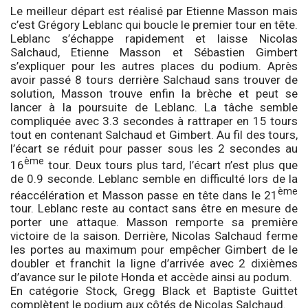
Le meilleur départ est réalisé par Etienne Masson mais
c’est Grégory Leblanc qui boucle le premier tour en tête.
Leblanc s’échappe rapidement et laisse Nicolas
Salchaud, Etienne Masson et Sébastien Gimbert
s’expliquer pour les autres places du podium. Après
avoir passé 8 tours derrière Salchaud sans trouver de
solution, Masson trouve enfin la brèche et peut se
lancer à la poursuite de Leblanc. La tâche semble
compliquée avec 3.3 secondes à rattraper en 15 tours
tout en contenant Salchaud et Gimbert. Au fil des tours,
l’écart se réduit pour passer sous les 2 secondes au
ème
16
tour. Deux tours plus tard, l’écart n’est plus que
de 0.9 seconde. Leblanc semble en difficulté lors de la
ème
réaccélération et Masson passe en tête dans le 21
tour. Leblanc reste au contact sans être en mesure de
porter une attaque. Masson remporte sa première
victoire de la saison. Derrière, Nicolas Salchaud ferme
les portes au maximum pour empêcher Gimbert de le
doubler et franchit la ligne d’arrivée avec 2 dixièmes
d’avance sur le pilote Honda et accède ainsi au podum.
En catégorie Stock, Gregg Black et Baptiste Guittet
complètent le podium aux côtés de Nicolas Salchaud.