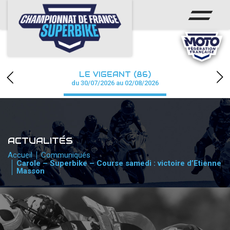
ACCUEIL
CHAMPIONNAT
ACTUS
LE VIGEANT (86)
CALENDRIER
du 30/07/2026 au 02/08/2026
RÉSULTATS
PHOTOS / WEB TV
ACTUALITÉS
PARTENAIRES
Accueil
Communiqués
Carole – Superbike – Course samedi : victoire d’Etienne
Masson
PRESSE
PRESSE