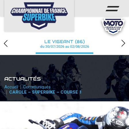
ACCUEIL
CHAMPIONNAT
ACTUS
LE VIGEANT (86)
CALENDRIER
du 30/07/2026 au 02/08/2026
RÉSULTATS
PHOTOS / WEB TV
ACTUALITÉS
PARTENAIRES
Accueil
Communiqués
CAROLE – SUPERBIKE – COURSE 1
PRESSE
PRESSE