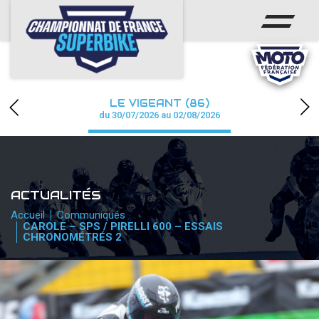
ACCUEIL
CHAMPIONNAT
ACTUS
LE VIGEANT (86)
CALENDRIER
du 30/07/2026 au 02/08/2026
RÉSULTATS
PHOTOS / WEB TV
ACTUALITÉS
PARTENAIRES
Accueil
Communiqués
CAROLE – SPS / PIRELLI 600 – ESSAIS
CHRONOMÉTRÉS 2
PRESSE
PRESSE