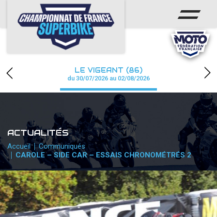
ACCUEIL
CHAMPIONNAT
ACTUS
LE VIGEANT (86)
CALENDRIER
du 30/07/2026 au 02/08/2026
RÉSULTATS
PHOTOS / WEB TV
ACTUALITÉS
PARTENAIRES
Accueil
Communiqués
CAROLE – SIDE CAR – ESSAIS CHRONOMÉTRÉS 2
PRESSE
PRESSE