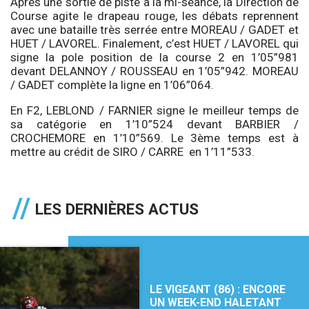
Après une sortie de piste à la mi-séance, la Direction de
Course agite le drapeau rouge, les débats reprennent
avec une bataille très serrée entre MOREAU / GADET et
HUET / LAVOREL. Finalement, c’est HUET / LAVOREL qui
signe la pole position de la course 2 en 1’05”981
devant DELANNOY / ROUSSEAU en 1’05”942. MOREAU
/ GADET complète la ligne en 1’06”064.
En F2, LEBLOND / FARNIER signe le meilleur temps de
sa catégorie en 1’10”524 devant BARBIER /
CROCHEMORE en 1’10”569. Le 3ème temps est à
mettre au crédit de SIRO / CARRE en 1’11”533.
LES DERNIÈRES ACTUS
LE VIGEANT (86) : ENCORE
UN WEEK-END HALETANT