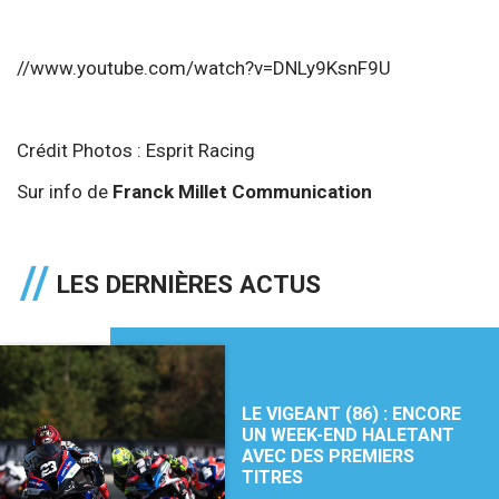
//www.youtube.com/watch?v=DNLy9KsnF9U
Crédit Photos : Esprit Racing
Sur info de
Franck Millet Communication
LES DERNIÈRES ACTUS
LE VIGEANT (86) : ENCORE
UN WEEK-END HALETANT
AVEC DES PREMIERS
TITRES