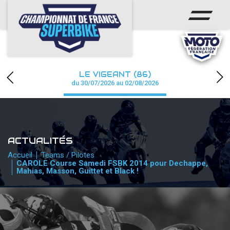
ACCUEIL
CHAMPIONNAT
ACTUS
LE VIGEANT (86)
CALENDRIER
du 30/07/2026 au 02/08/2026
RÉSULTATS
PHOTOS / WEB TV
ACTUALITÉS
PARTENAIRES
Accueil
Teams / Pilotes
CAROLE Course Samedi FSBK 2014 pour Dechappe,
Mahias, Masson, Guittet et Black !
PRESSE
PRESSE