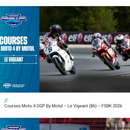
//
Courses Moto 4 OGP By Motul – Le Vigeant (86) – FSBK 2026