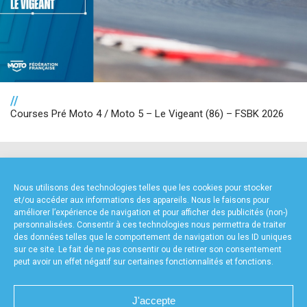
//
Courses Pré Moto 4 / Moto 5 – Le Vigeant (86) – FSBK 2026
NOS PARTENAIRES
Nous utilisons des technologies telles que les cookies pour stocker
et/ou accéder aux informations des appareils. Nous le faisons pour
améliorer l’expérience de navigation et pour afficher des publicités (non-)
personnalisées. Consentir à ces technologies nous permettra de traiter
des données telles que le comportement de navigation ou les ID uniques
sur ce site. Le fait de ne pas consentir ou de retirer son consentement
peut avoir un effet négatif sur certaines fonctionnalités et fonctions.
FOURNISSEURS TECHNIQUES
J'accepte