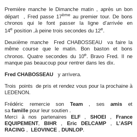
Première manche le Dimanche matin , après un bon
ème
départ , Fred passe 17
au premier tour.
De bons
chronos qui le font passer la ligne d’arrivée en
e
e
14
position ,à peine trois secondes du 12
.
Deuxième manche Fred CHABOSSEAU va faire la
même course que le matin.
Bon baston et bons
e
chronos. Quatre secondes du 10
. Bravo Fred.
Il ne
manque pas beaucoup pour rentrer dans les dix.
Fred CHABOSSEAU
y arrivera.
Trois points de pris et rendez vous pour la prochaine à
LEDENON.
Frédéric remercie son
Team
, ses
amis
et
sa
famille
pour leur soutien .
Merci à nos partenaires
ELF
,
SHOEI
,
France
EQUIPEMENT
,
BIHR
,
Eric DELCAMP
,
L’ASPI
RACING
,
LEOVINCE
,
DUNLOP
.