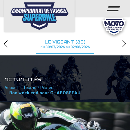
ACCUEIL
CHAMPIONNAT
ACTUS
LE VIGEANT (86)
CALENDRIER
du 30/07/2026 au 02/08/2026
RÉSULTATS
PHOTOS / WEB TV
ACTUALITÉS
PARTENAIRES
Accueil
Teams / Pilotes
Bon week end pour CHABOSSEAU
PRESSE
PRESSE