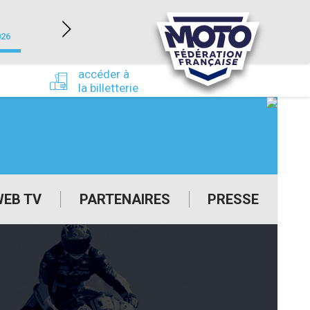
NEVERS MAGNY-COURS (58)
026
du 24/09/2026 au 27/09/2026
accéder à
la billetterie
WEB TV
PARTENAIRES
PRESSE