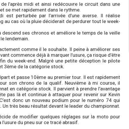
 de l’après midi et ainsi redécouvre le circuit dans une
 et se met rapidement dans le rythme.
 est perturbée par l’arrivée d’une averse. Il réalise
g au cas où la pluie déciderait de perdurer tout le week-
u descend ses chronos et améliore le temps de la veille
 le lendemain.
actement comme il le souhaite. Il peine à améliorer ses
avant commence déjà à marquer l’usure, ça risque d’être
 fin du week-end. Malgré une petite déception le pilote
t 3ème de la catégorie stock.
épart et passe 10ème au premier tour. Il est rapidement
ur son chrono de la qualif. Neuvième à mi course, il
at en catégorie stock. Il parvient à prendre l’avantage
e pas là et continue à attaquer pour revenir sur Kevin
. C’est donc un nouveau podium pour le numéro 74 qui
 Un très beau résultat devant le leader du championnat.
cide de modifier quelques réglages sur la moto pour
 l’usure du pneu sur ce tracé abrasif.