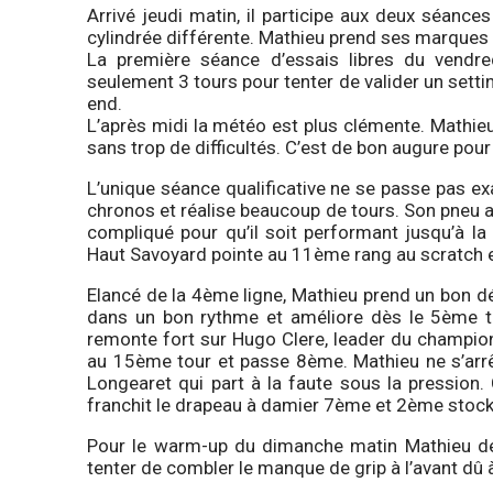
Arrivé jeudi matin, il participe aux deux séances
cylindrée différente. Mathieu prend ses marques
La première séance d’essais libres du vendredi
seulement 3 tours pour tenter de valider un settin
end.
L’après midi la météo est plus clémente. Mathie
sans trop de difficultés. C’est de bon augure pour
L’unique séance qualificative ne se passe pas ex
chronos et réalise beaucoup de tours. Son pneu 
compliqué pour qu’il soit performant jusqu’à la
Haut Savoyard pointe au 11ème rang au scratch e
Elancé de la 4ème ligne, Mathieu prend un bon d
dans un bon rythme et améliore dès le 5ème to
remonte fort sur Hugo Clere, leader du championn
au 15ème tour et passe 8ème. Mathieu ne s’arrêt
Longearet qui part à la faute sous la pression
franchit le drapeau à damier 7ème et 2ème stock.
Pour le warm-up du dimanche matin Mathieu dé
tenter de combler le manque de grip à l’avant dû à