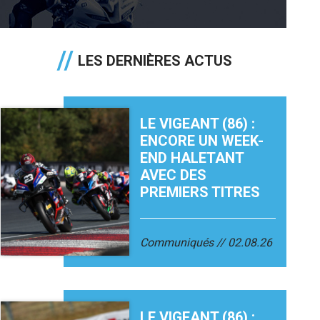
LES DERNIÈRES ACTUS
LE VIGEANT (86) :
ENCORE UN WEEK-
END HALETANT
AVEC DES
PREMIERS TITRES
Communiqués
02.08.26
LE VIGEANT (86) :