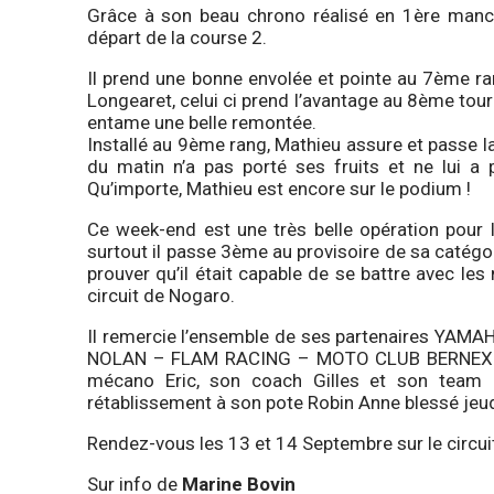
Grâce à son beau chrono réalisé en 1ère manche
départ de la course 2.
Il prend une bonne envolée et pointe au 7ème r
Longearet, celui ci prend l’avantage au 8ème tou
entame une belle remontée.
Installé au 9ème rang, Mathieu assure et passe l
du matin n’a pas porté ses fruits et ne lui a p
Qu’importe, Mathieu est encore sur le podium !
Ce week-end est une très belle opération pour 
surtout il passe 3ème au provisoire de sa catégo
prouver qu’il était capable de se battre avec les 
circuit de Nogaro.
Il remercie l’ensemble de ses partenaires Y
NOLAN – FLAM RACING – MOTO CLUB BERNEX 
mécano Eric, son coach Gilles et son team l
rétablissement à son pote Robin Anne blessé jeudi
Rendez-vous les 13 et 14 Septembre sur le circui
Sur info de
Marine Bovin