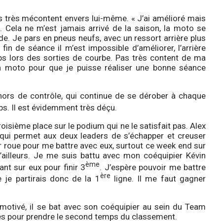
s très mécontent envers lui-même. « J’ai amélioré mais
 Cela ne m’est jamais arrivé de la saison, la moto se
ide. Je pars en pneus neufs, avec un ressort arrière plus
fin de séance il m’est impossible d’améliorer, l’arrière
s lors des sorties de courbe. Pas très content de ma
a moto pour que je puisse réaliser une bonne séance
hors de contrôle, qui continue de se dérober à chaque
s. Il est évidemment très déçu.
isième place sur le podium qui ne le satisfait pas. Alex
qui permet aux deux leaders de s’échapper et creuser
eur roue pour me battre avec eux, surtout ce week end sur
qu’ailleurs. Je me suis battu avec mon coéquipier Kévin
ème
nt sur eux pour finir 3
. J’espère pouvoir me battre
ère
je partirais donc de la 1
ligne. Il me faut gagner
otivé, il se bat avec son coéquipier au sein du Team
s pour prendre le second temps du classement.