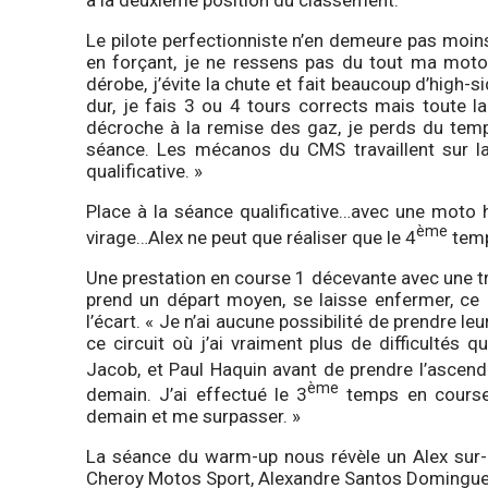
à la deuxième position du classement.
Le pilote perfectionniste n’en demeure pas moin
en forçant, je ne ressens pas du tout ma moto.
dérobe, j’évite la chute et fait beaucoup d’high-s
dur, je fais 3 ou 4 tours corrects mais toute la 
décroche à la remise des gaz, je perds du temp
séance. Les mécanos du CMS travaillent sur l
qualificative. »
Place à la séance qualificative…avec une moto 
ème
virage…Alex ne peut que réaliser que le 4
temp
Une prestation en course 1 décevante avec une tro
prend un départ moyen, se laisse enfermer, ce 
l’écart. « Je n’ai aucune possibilité de prendre l
ce circuit où j’ai vraiment plus de difficultés 
Jacob, et Paul Haquin avant de prendre l’ascenda
ème
demain. J’ai effectué le 3
temps en course 
demain et me surpasser. »
La séance du warm-up nous révèle un Alex sur-m
Cheroy Motos Sport, Alexandre Santos Domingue