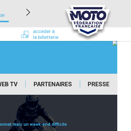
NEVERS MAGNY-COURS (58)
026
du 24/09/2026 au 27/09/2026
accéder à
la billetterie
WEB TV
PARTENAIRES
PRESSE
nnat mais un week-end difficile