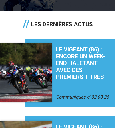
LES DERNIÈRES ACTUS
LE VIGEANT (86) :
ENCORE UN WEEK-
END HALETANT
AVEC DES
PREMIERS TITRES
Communiqués
02.08.26
LE VIGEANT (86) :