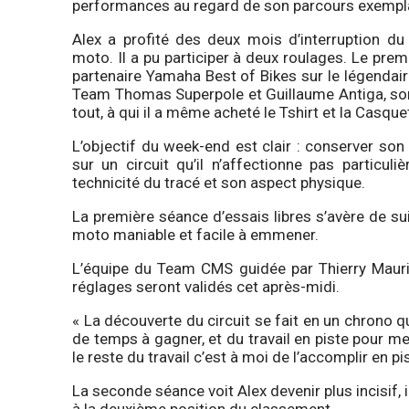
performances au regard de son parcours exemplair
Alex a profité des deux mois d’interruption d
moto. Il a pu participer à deux roulages. Le pr
partenaire Yamaha Best of Bikes sur le légendaire
Team Thomas Superpole et Guillaume Antiga, son
tout, à qui il a même acheté le Tshirt et la Casqu
L’objectif du week-end est clair : conserver so
sur un circuit qu’il n’affectionne pas particul
technicité du tracé et son aspect physique.
La première séance d’essais libres s’avère de s
moto maniable et facile à emmener.
L’équipe du Team CMS guidée par Thierry Maurin 
réglages seront validés cet après-midi.
« La découverte du circuit se fait en un chrono 
de temps à gagner, et du travail en piste pour me 
le reste du travail c’est à moi de l’accomplir en pis
La seconde séance voit Alex devenir plus incisif, il