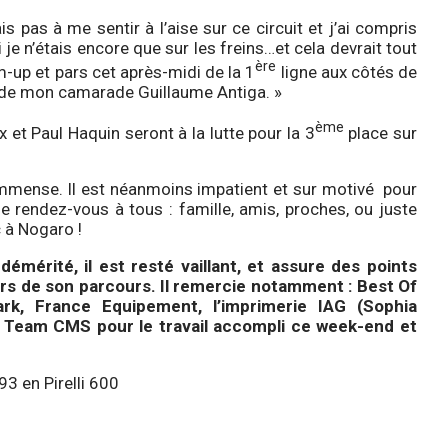
is pas à me sentir à l’aise sur ce circuit et j’ai compris
je n’étais encore que sur les freins…et cela devrait tout
ère
m-up et pars cet après-midi de la 1
ligne aux côtés de
de mon camarade Guillaume Antiga. »
ème
et Paul Haquin seront à la lutte pour la 3
place sur
immense. Il est néanmoins impatient et sur motivé pour
ne rendez-vous à tous : famille, amis, proches, ou juste
 à Nogaro !
mérité, il est resté vaillant, et assure des points
rs de son parcours. Il remercie notamment : Best Of
rk, France Equipement, l’imprimerie IAG (Sophia
du Team CMS pour le travail accompli ce week-end et
93 en Pirelli 600