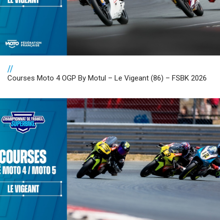
//
Courses Moto 4 OGP By Motul – Le Vigeant (86) – FSBK 2026