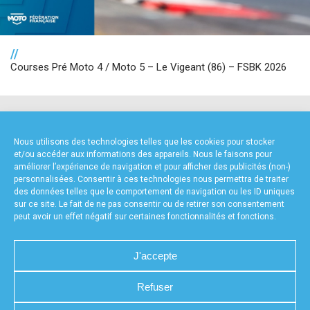
//
Courses Pré Moto 4 / Moto 5 – Le Vigeant (86) – FSBK 2026
NOS PARTENAIRES
Nous utilisons des technologies telles que les cookies pour stocker
et/ou accéder aux informations des appareils. Nous le faisons pour
améliorer l’expérience de navigation et pour afficher des publicités (non-)
personnalisées. Consentir à ces technologies nous permettra de traiter
des données telles que le comportement de navigation ou les ID uniques
sur ce site. Le fait de ne pas consentir ou de retirer son consentement
peut avoir un effet négatif sur certaines fonctionnalités et fonctions.
FOURNISSEURS TECHNIQUES
J'accepte
Refuser