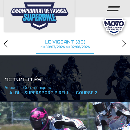
ACCUEIL
CHAMPIONNAT
ACTUS
LE VIGEANT (86)
CALENDRIER
du 30/07/2026 au 02/08/2026
RÉSULTATS
PHOTOS / WEB TV
ACTUALITÉS
PARTENAIRES
Accueil
Communiqués
ALBI – SUPERSPORT PIRELLI – COURSE 2
PRESSE
PRESSE