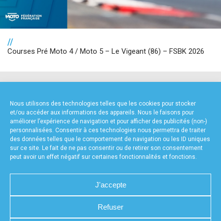
//
Courses Pré Moto 4 / Moto 5 – Le Vigeant (86) – FSBK 2026
NOS PARTENAIRES
Nous utilisons des technologies telles que les cookies pour stocker
et/ou accéder aux informations des appareils. Nous le faisons pour
améliorer l’expérience de navigation et pour afficher des publicités (non-)
personnalisées. Consentir à ces technologies nous permettra de traiter
des données telles que le comportement de navigation ou les ID uniques
sur ce site. Le fait de ne pas consentir ou de retirer son consentement
peut avoir un effet négatif sur certaines fonctionnalités et fonctions.
FOURNISSEURS TECHNIQUES
J'accepte
Refuser