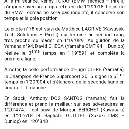
À la mi-séance, Kenny FORAY (BMW Tecmas – Pirelli)
s’impose avec un temps référent de 1’19’’018. Le pilote
du BMW Tecmas ne sera pas inquiété, il conserve son
temps et la pole position.
Le pilote n°78 est suivi de Matthieu LAGRIVE (Kawasaki
Tech Solutions – Pirelli) qui termine au second rang,
très proche du leader en 1’19’’089. Au guidon de la
Yamaha n°94, David CHECA (Yamaha GMT 94 – Dunlop)
ème
réalise le 3
temps en 1’19’’591 et complète la
première ligne.
À noter, la belle performance d’Hugo CLERE (Yamaha),
ème
le Champion de France Supersport 2016 signe le 6
temps en 1’20’’004 et s’élancera de la seconde ligne en
course 1 dimanche.
En Stock, Anthony DOS SANTOS (Yamaha) fait la
différence et prend le meilleur sur ses adversaires en
1’20’’474. Il est suivi de Morgan BERCHET (Kawasaki)
en 1’20’’618 et Baptiste GUITTET (Suzuki LMS –
Dunlop) en 1’20’’848.