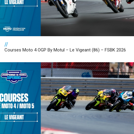
//
Courses Moto 4 OGP By Motul – Le Vigeant (86) – FSBK 2026