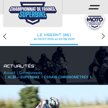
ACCUEIL
CHAMPIONNAT
ACTUS
LE VIGEANT (86)
CALENDRIER
du 30/07/2026 au 02/08/2026
RÉSULTATS
PHOTOS / WEB TV
ACTUALITÉS
PARTENAIRES
Accueil
Communiqués
ALBI – SUPERBIKE – ESSAIS CHRONOMÉTRÉS 1
PRESSE
PRESSE