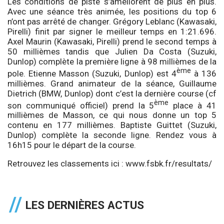
Les conditions de piste s’améliorent de plus en plus.
Avec une séance très animée, les positions du top 6
n’ont pas arrêté de changer. Grégory Leblanc (Kawasaki,
Pirelli) finit par signer le meilleur temps en 1:21.696.
Axel Maurin (Kawasaki, Pirelli) prend le second temps à
50 millièmes tandis que Julien Da Costa (Suzuki,
Dunlop) complète la première ligne à 98 millièmes de la
ème
pole. Etienne Masson (Suzuki, Dunlop) est 4
à 136
millièmes. Grand animateur de la séance, Guillaume
Dietrich (BMW, Dunlop) dont c’est la dernière course (cf
ème
son communiqué officiel) prend la 5
place à 41
millièmes de Masson, ce qui nous donne un top 5
contenu en 177 millièmes. Baptiste Guittet (Suzuki,
Dunlop) complète la seconde ligne. Rendez vous à
16h15 pour le départ de la course.
Retrouvez les classements ici :
www.fsbk.fr/resultats
/
LES DERNIÈRES ACTUS