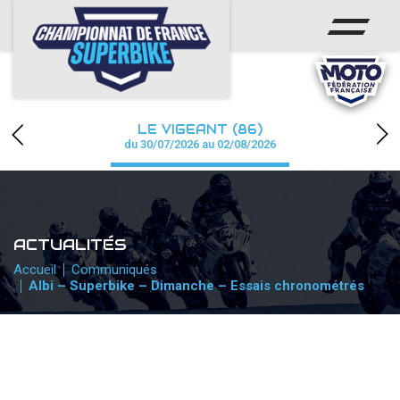
ACCUEIL
CHAMPIONNAT
ACTUS
LE VIGEANT (86)
CALENDRIER
du 30/07/2026 au 02/08/2026
RÉSULTATS
PHOTOS / WEB TV
ACTUALITÉS
PARTENAIRES
Accueil
Communiqués
Albi – Superbike – Dimanche – Essais chronométrés
PRESSE
PRESSE