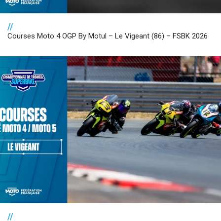
//
Courses Moto 4 OGP By Motul – Le Vigeant (86) – FSBK 2026
//