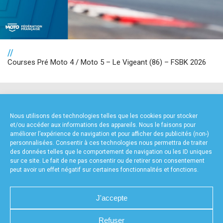
//
Courses Pré Moto 4 / Moto 5 – Le Vigeant (86) – FSBK 2026
NOS PARTENAIRES
Nous utilisons des technologies telles que les cookies pour stocker
et/ou accéder aux informations des appareils. Nous le faisons pour
améliorer l’expérience de navigation et pour afficher des publicités (non-)
personnalisées. Consentir à ces technologies nous permettra de traiter
des données telles que le comportement de navigation ou les ID uniques
sur ce site. Le fait de ne pas consentir ou de retirer son consentement
peut avoir un effet négatif sur certaines fonctionnalités et fonctions.
FOURNISSEURS TECHNIQUES
J'accepte
Refuser