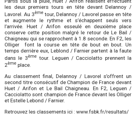
Partis sous la pluie, Huet / Arifon réalisent effectuent
les deux premiers tours en tête devant Delannoy /
ème
Lavorel. Au 3
tour, Delannoy / Lavorel passe en tête
et augmente le rythme et s’échappent seuls vers
l’arrivée. Huet / Arifon esseulé en deuxième place
conserve cette position malgré le retour de Le Bail /
Chaigneau qui se rapprochent à 1.8 seconde. En F2, les
Olliger font la course en tête de bout en bout. Un
temps derrière eux, Leblond / Farnier partent à la faute
ème
dans le 3
tour. Leguen / Cacciolatto prennent la
ème
2
place.
Au classement final, Delannoy / Lavorel s’offrent un
second titre consécutif de Champion de France devant
Huet / Arifon et Le Bail Chaigneau. En F2, Leguen /
Cacciolatto sont champion de France devant les Olliger
et Estelle Lebond / Farnier.
Retrouvez les classements ici :
www.fsbk.fr/resultats/