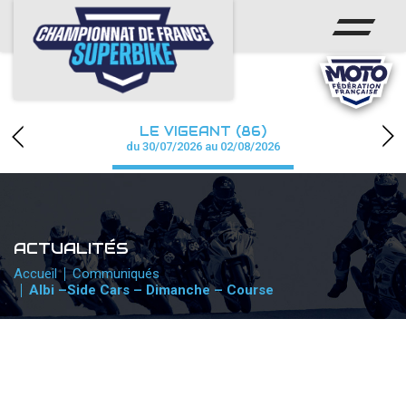
ACCUEIL
CHAMPIONNAT
ACTUS
LE VIGEANT (86)
CALENDRIER
du 30/07/2026 au 02/08/2026
RÉSULTATS
PHOTOS / WEB TV
ACTUALITÉS
PARTENAIRES
Accueil
Communiqués
Albi –Side Cars – Dimanche – Course
PRESSE
PRESSE