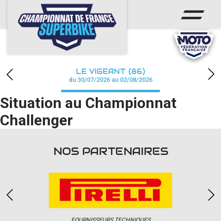
ACCUEIL
CHAMPIONNAT
ACTUS
LE VIGEANT (86)
CALENDRIER
du 30/07/2026 au 02/08/2026
Situation au Championnat
RÉSULTATS
Challenger
PHOTOS / WEB TV
PARTENAIRES
NOS PARTENAIRES
PRESSE
PRESSE
FOURNISSEURS TECHNIQUES