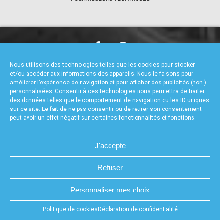
accéder à la billetterie
CHARTE DE CONFIDENTIALITÉ
NOUS CONTACTER
Nous utilisons des technologies telles que les cookies pour stocker
MENTIONS LÉGALES
RÉALISÉ PAR L’AGENCE WEB A3WEB
et/ou accéder aux informations des appareils. Nous le faisons pour
POLITIQUE DE COOKIES (UE)
DÉCLARATION DE CONFIDENTIALITÉ (UE)
améliorer l’expérience de navigation et pour afficher des publicités (non-)
personnalisées. Consentir à ces technologies nous permettra de traiter
des données telles que le comportement de navigation ou les ID uniques
sur ce site. Le fait de ne pas consentir ou de retirer son consentement
peut avoir un effet négatif sur certaines fonctionnalités et fonctions.
J'accepte
Refuser
Personnaliser mes choix
Appuyez sur le bouton partager en bas de votre
Politique de cookies
Déclaration de confidentialité
navigateur, puis sur "Sur l'écran d'accueil" pour obtenir le